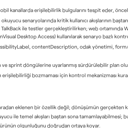
il kanallarda erişilebilirlik bulgularını tespit eder, öncel
n okuyucu senaryolarında kritik kullanıcı akışlarının baştan
n TalkBack ile testler gerçekleştirilirken; web ortamında
sual Desktop Access) kullanılarak senaryo bazlı kontroll
ssibilityLabel, contentDescription, odak yönetimi, for
ve sprint döngülerine uyarlanmış sürdürülebilir plan olu
 erişilebilirliği bozmaması için kontrol mekanizması kura
onradan eklenen bir özellik değil; dönüşümün gerçekten kul
a ürünün olgunluğunu doğrudan ortaya koyar.