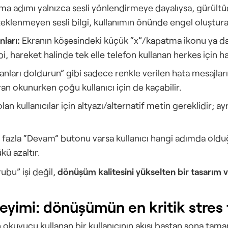
ma adımı yalnızca sesli yönlendirmeye dayalıysa, gürültü
steklenmeyen sesli bilgi, kullanımın önünde engel oluşturab
ları:
 Ekranın köşesindeki küçük “x”/kapatma ikonu ya da
ibi, hareket halinde tek elle telefon kullanan herkes için hat
lanları doldurun” gibi sadece renkle verilen hata mesajları, 
ran okunurken çoğu kullanıcı için de kaçabilir.
olan kullanıcılar için altyazı/alternatif metin gereklidir; 
 fazla “Devam” butonu varsa kullanıcı hangi adımda olduğu
kü azaltır.
rubu” işi değil, 
dönüşüm kalitesini yükselten bir tasarım v
eyimi: dönüşümün en kritik stres 
n okuyucu kullanan bir kullanıcının akışı baştan sona tam