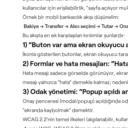
kullanıcılar için erişilebilirlik, “sayfa açılıyor mu
Örnek bir mobil bankacılık akışı düşünelim:
Bakiye → Transfer → Alıcı seçimi → Tutar → O
Bu akışta en sık karşılaşılan kırılımlar şunlardır:
1) “Buton var ama ekran okuyucu 
İkonla gösterilen butonlar, ekran okuyucu tara
2) Formlar ve hata mesajları: “Ha
Hata mesajı sadece görselde görünüyor, ekran o
mesajı yalnızca “hata” demekle kalmaz; nedenini
3) Odak yönetimi: “Popup açıldı am
Onay penceresi (modal/popup) açıldığında oda
“ekranda kaybolmak” demektir.
WCAG 2.2’nin temel ilkeleri (algılanabilir, kull