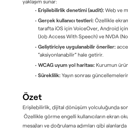
yaklaşım sunar:
Erişilebilirlik denetimi (audit):
 Web ve mob
Gerçek kullanıcı testleri:
 Özellikle ekra
tarafta iOS için VoiceOver, Android içi
(Job Access With Speech) ve NVDA (NonVi
Geliştiriciye uygulanabilir öneriler:
 acce
“aksiyonlanabilir” hale getirir.
WCAG uyum yol haritası:
 Kurumun ürün 
Süreklilik:
 Yayın sonrası güncellemelerin
Özet
Erişilebilirlik, dijital dönüşüm yolculuğunda s
 Özellikle görme engelli kullanıcıların ekran okuyucu ile temel akışları baştan sona tamamlayabilmesi; buton etiketleri, odak yönetimi, form/hata 
mesajları ve doğrulama adımları gibi alanlard