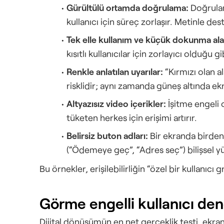
Gürültülü ortamda doğrulama:
 Doğrula
kullanıcı için süreç zorlaşır. Metinle de
Tek elle kullanım ve küçük dokunma alan
kısıtlı kullanıcılar için zorlayıcı olduğu g
Renkle anlatılan uyarılar:
 “Kırmızı olan a
risklidir; aynı zamanda güneş altında ek
Altyazısız video içerikler:
 İşitme engeli 
tüketen herkes için erişimi artırır.
Belirsiz buton adları:
 Bir ekranda birden
(“Ödemeye geç”, “Adres seç”) bilişsel yü
Bu örnekler, erişilebilirliğin “özel bir kullanıcı g
Görme engelli kullanıcı den
Dijital dönüşümün en net gerçeklik testi, ekra