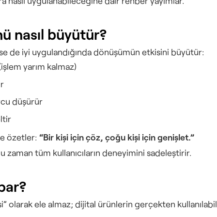
 nasıl uygulanabileceğine dair rehber yayımlar.
ümü nasıl büyütür?
rünse de iyi uygulandığında dönüşümün etkisini büyütür:
r (işlem yarım kalmaz)
ır
rcu düşürür
ltir
e özetler: 
“Bir kişi için çöz, çoğu kişi için genişlet.”
 çoğu zaman tüm kullanıcıların deneyimini sadeleştirir.
par?
esi” olarak ele almaz; dijital ürünlerin gerçekten kullanılab