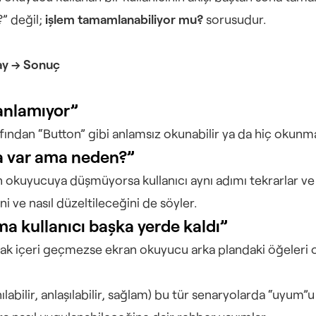
?” değil; 
işlem tamamlanabiliyor mu?
 sorusudur.
nay → Sonuç
anlamıyor”
fından “Button” gibi anlamsız okunabilir ya da hiç okunma
ta var ama neden?”
kuyucuya düşmüyorsa kullanıcı aynı adımı tekrarlar ve sür
 ve nasıl düzeltileceğini de söyler.
a kullanıcı başka yerde kaldı”
k içeri geçmezse ekran okuyucu arka plandaki öğeleri o
anılabilir, anlaşılabilir, sağlam) bu tür senaryolarda “uyu