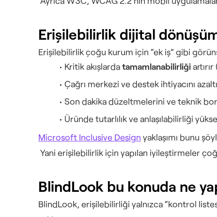
 Ayrıca W3C, WCAG 2.2’nin mobil uygulamalara
Erişilebilirlik dijital dönüş
Erişilebilirlik çoğu kurum için “ek iş” gibi gö
Kritik akışlarda 
tamamlanabilirliği
 artırı
Çağrı merkezi ve destek ihtiyacını azalt
Son dakika düzeltmelerini ve teknik bo
Üründe tutarlılık ve anlaşılabilirliği yükse
Microsoft Inclusive Design
 yaklaşımı bunu şöyl
 Yani erişilebilirlik için yapılan iyileştirmeler
BlindLook bu konuda ne ya
BlindLook, erişilebilirliği yalnızca “kontrol list