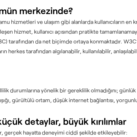
şümün merkezinde?
u hizmetleri ve ulaşım gibi alanlarda kullanıcıların en krit
jitalleşen hizmet, kullanıcı açısından pratikte tamamlanam
 tarafından da net biçimde ortaya konmaktadır. W3C’nin
n herkes tarafından algılanabilir, kullanılabilir, anlaşılab
gellilik durumlarına yönelik bir gereklilik olmadığını; günl
ışığı, gürültülü ortam, düşük internet bağlantısı, yorgunl
üçük detaylar, büyük kırılımlar
gerçek hayatta deneyimi ciddi şekilde etkileyebilir: