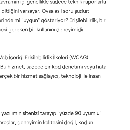
kavramın içi genellikle sadece teknik raporlarla 
ittiğini varsayar. Oysa asıl soru şudur: 
nde mi "uygun" gösteriyor? Erişilebilirlik, bir 
esi gereken bir kullanıcı deneyimidir.
b İçeriği Erişilebilirlik İlkeleri (WCAG) 
ır. Bu hizmet, sadece bir kod denetimi veya hata 
çek bir hizmet sağlayıcı, teknoloji ile insan 
r yazılımın sitenizi tarayıp "yüzde 90 uyumlu" 
açlar, deneyimin kalitesini değil, kodun 