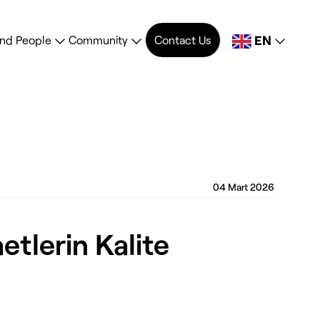
EN
ind People
Community
Contact Us
04 Mart 2026
metlerin Kalite