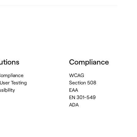
utions
Compliance
 Compliance
WCAG
 User Testing
Section 508
ibility
EAA
EN 301-549
ADA