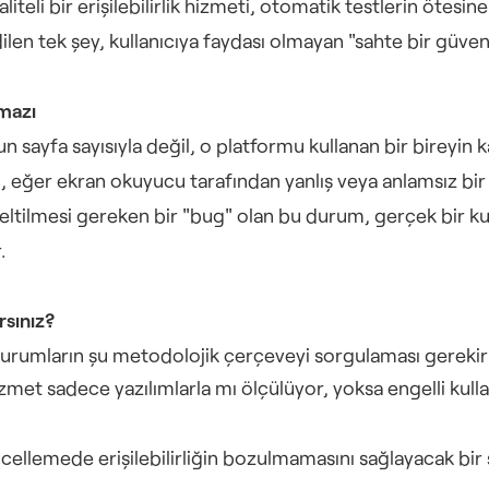
liteli bir erişilebilirlik hizmeti, otomatik testlerin ötesi
en tek şey, kullanıcıya faydası olmayan "sahte bir güven"
kmazı
 sayfa sayısıyla değil, o platformu kullanan bir bireyin kar
eğer ekran okuyucu tarafından yanlış veya anlamsız bir şek
eltilmesi gereken bir "bug" olan bu durum, gerçek bir kul
.
rsınız?
en kurumların şu metodolojik çerçeveyi sorgulaması gerekir
izmet sadece yazılımlarla mı ölçülüyor, yoksa engelli kull
üncellemede erişilebilirliğin bozulmamasını sağlayacak bi