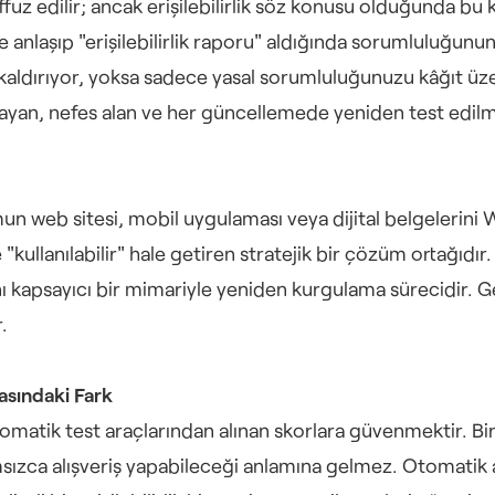
ffuz edilir; ancak erişilebilirlik söz konusu olduğunda bu 
 anlaşıp "erişilebilirlik raporu" aldığında sorumluluğunun b
kaldırıyor, yoksa sadece yasal sorumluluğunuzu kâğıt üzeri
aşayan, nefes alan ve her güncellemede yeniden test edilm
rumun web sitesi, mobil uygulaması veya dijital belgelerini We
ve "kullanılabilir" hale getiren stratejik bir çözüm ortağıd
nı kapsayıcı bir mimariyle yeniden kurgulama sürecidir. Ger
.
asındaki Fark
 otomatik test araçlarından alınan skorlara güvenmektir. Bi
ızca alışveriş yapabileceği anlamına gelmez. Otomatik ar