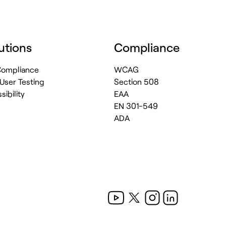
utions
Compliance
 Compliance
WCAG
 User Testing
Section 508
ibility
EAA
EN 301-549
ADA