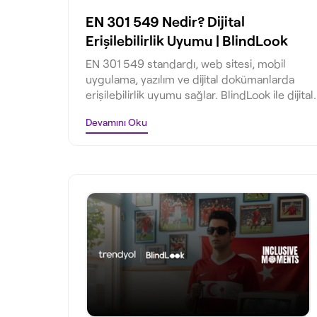
EN 301 549 Nedir? Dijital
Erişilebilirlik Uyumu | BlindLook
EN 301 549 standardı, web sitesi, mobil
uygulama, yazılım ve dijital dokümanlarda
erişilebilirlik uyumu sağlar. BlindLook ile dijital
erişilebilirlik sürecinizi başlatın.
Devamını Oku