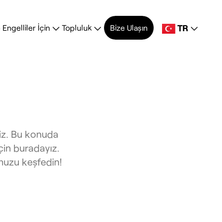
TR
Engelliler İçin
Topluluk
Bize Ulaşın
niz. Bu konuda
çin buradayız.
muzu keşfedin!