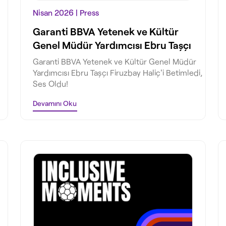
Nisan 2026
| Press
Garanti BBVA Yetenek ve Kültür
Genel Müdür Yardımcısı Ebru Taşçı
Firuzbay Haliç'i Betimledi, Ses
Garanti BBVA Yetenek ve Kültür Genel Müdür
Oldu!
Yardımcısı Ebru Taşçı Firuzbay Haliç'i Betimledi,
Ses Oldu!
Devamını Oku