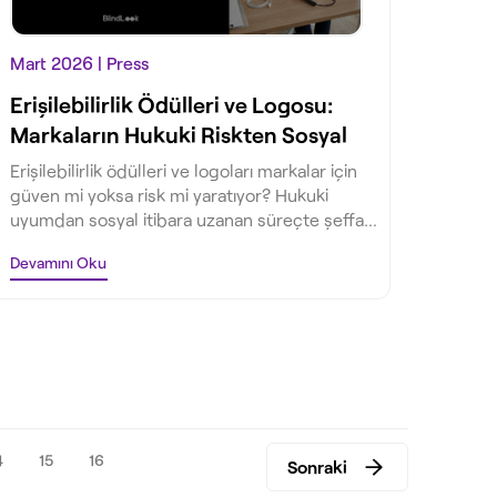
Mart 2026
| Press
Erişilebilirlik Ödülleri ve Logosu:
Markaların Hukuki Riskten Sosyal
İtibara Yolculuğu
Erişilebilirlik ödülleri ve logoları markalar için
güven mi yoksa risk mi yaratıyor? Hukuki
uyumdan sosyal itibara uzanan süreçte şeffaf
iletişim stratejilerini BlindLook ile keşfedin.
Devamını Oku
4
15
16
Sonraki