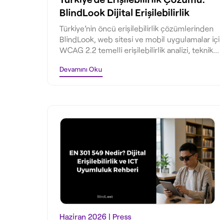
BlindLook Dijital Erişilebilirlik
Uyum Paketi
Türkiye’nin öncü erişilebilirlik çözümlerinden
BlindLook, web sitesi ve mobil uygulamalar iç
WCAG 2.2 temelli erişilebilirlik analizi, teknik
denetim, uyum raporu ve görme engelli
Devamını Oku
kullanıcı testi sunar.
Haziran 2026
| Press