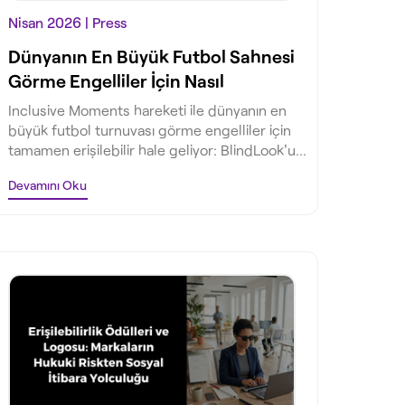
Nisan 2026
| Press
Dünyanın En Büyük Futbol Sahnesi
Görme Engelliler İçin Nasıl
"Görünür" Olacak?
Inclusive Moments hareketi ile dünyanın en
büyük futbol turnuvası görme engelliler için
tamamen erişilebilir hale geliyor: BlindLook'un
sesli betimleme teknolojisi ve 82.500 taraftar
Devamını Oku
hedefiyle futbol heyecanını herkes için eşit
kılan bu küresel dönüşümü keşfedin.