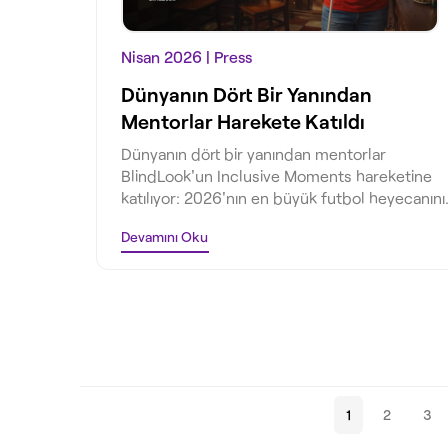
Nisan 2026
| Press
Dünyanın Dört Bir Yanından
Mentorlar Harekete Katıldı
2026’nın En Büyük Futbol
Dünyanın dört bir yanından mentorlar
Heyecanı Artık Herkes İçin
BlindLook'un Inclusive Moments hareketine
katılıyor: 2026'nın en büyük futbol heyecanını
ve MetLife Stadyumu'ndaki büyük finali görm
Devamını Oku
engelli bireyler için tam erişilebilir kılan kürese
dayanışma ağını keşfedin.
1
2
3