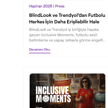
Haziran 2026
| Press
BlindLook ve Trendyol’dan Futbolu
Herkes İçin Daha Erişilebilir Hale
Getiren İş Birliği: Inclusive
BlindLook ve Trendyol iş birliğiyle hayata
Moments
geçen Inclusive Moments, futbolu sesli
betimleme ve yapay zekayla görme engelli
taraftarlar için erişilebilir kılıyor.
Devamını Oku