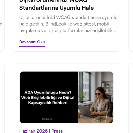
Standartlarına Uyumlu Hale
Getiriyoruz
Dijital ürünlerinizi WCAG standartlarına uyumlu
in
hale getirin. BlindLook ile web sitesi, mobil
uygulama ve dijital platformlarınızı erişilebilir
yapın.
Devamını Oku
Haziran 2026
| Press