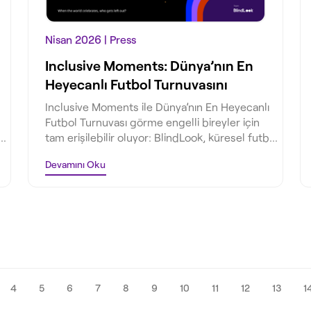
Nisan 2026
| Press
Inclusive Moments: Dünya’nın En
Heyecanlı Futbol Turnuvasını
Herkes İçin Gerçekten Erişilebilir
Inclusive Moments ile Dünya’nın En Heyecanlı
Hale Getirmek
Futbol Turnuvası görme engelli bireyler için
tam erişilebilir oluyor: BlindLook, küresel futbol
e
heyecanını herkes için kapsayıcı ve eşit bir hak
Devamını Oku
l
haline getiriyor.
4
5
6
7
8
9
10
11
12
13
1