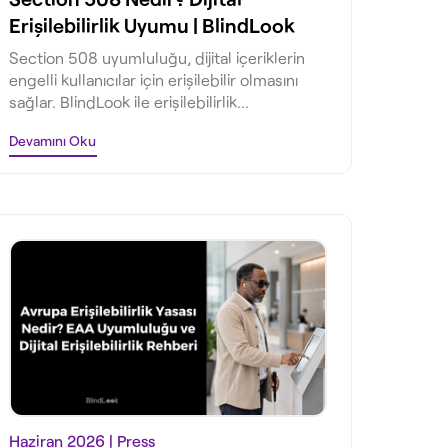
Erişilebilirlik Uyumu | BlindLook
Section 508 uyumluluğu, dijital içeriklerin
engelli kullanıcılar için erişilebilir olmasını
sağlar. BlindLook ile erişilebilirlik
dönüşümünüzü başlatın.
Devamını Oku
Haziran 2026
| Press