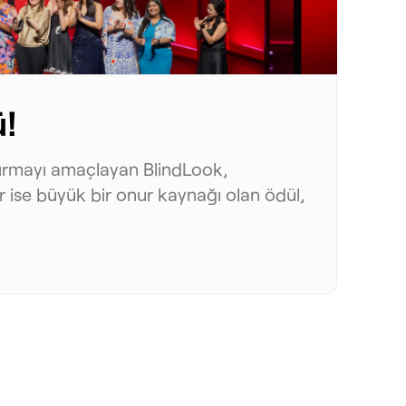
ü!
Ka
aştırmayı amaçlayan BlindLook,
Blin
 ise büyük bir onur kaynağı olan ödül,
kara
Dark
dene
Daha