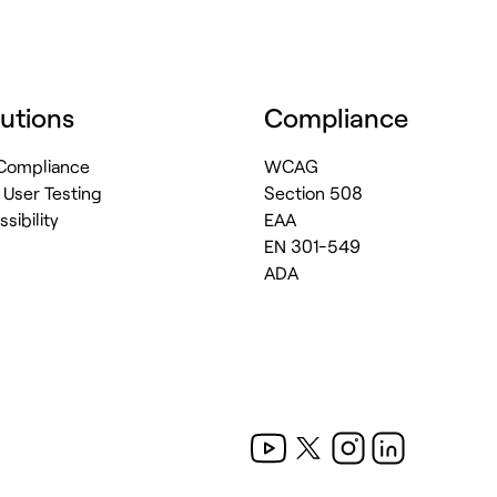
utions
Compliance
y Compliance
WCAG
& User Testing
Section 508
sibility
EAA
EN 301-549
ADA