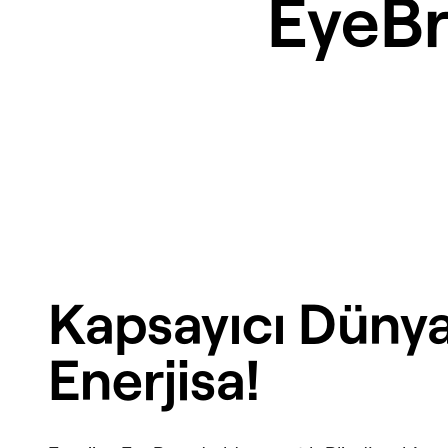
EyeB
Kapsayıcı Dünya
Enerjisa!