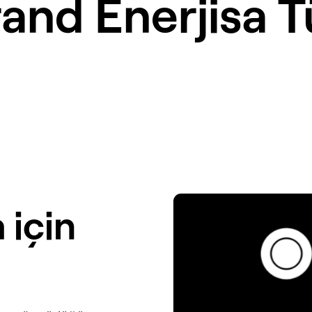
rand
Enerjisa
T
 için