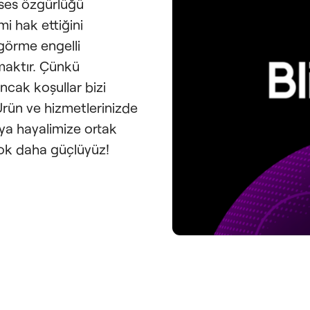
 ses özgürlüğü
mi hak ettiğini
görme engelli
rmaktır. Çünkü
ancak koşullar bizi
Ürün ve hizmetlerinizde
ünya hayalimize ortak
 çok daha güçlüyüz!