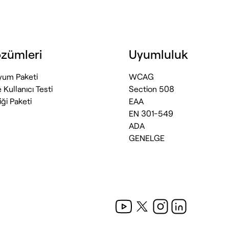
zümleri
Uyumluluk
 Uyum Paketi
WCAG
e Kullanıcı Testi
Section 508
liği Paketi
EAA
EN 301-549
o
ADA
GENELGE