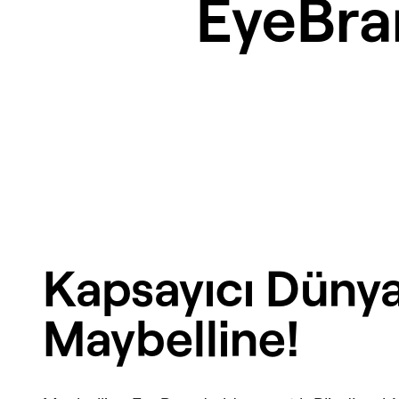
EyeBr
Kapsayıcı Dünya
Maybelline!