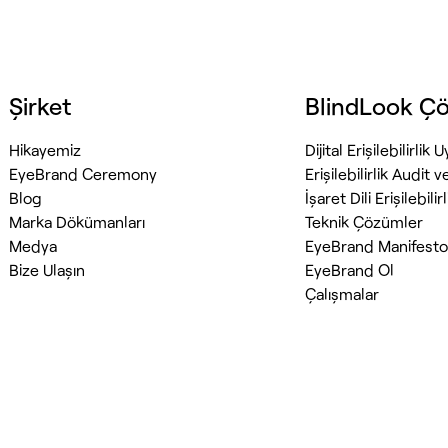
Şirket
BlindLook Çö
Hikayemiz
Dijital Erişilebilirlik
EyeBrand Ceremony
Erişilebilirlik Audit v
Blog
İşaret Dili Erişilebilir
Marka Dökümanları
Teknik Çözümler
Medya
EyeBrand Manifest
Bize Ulaşın
EyeBrand Ol
Çalışmalar