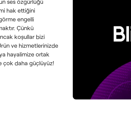
'un ses özgürlüğü
mi hak ettiğini
görme engelli
rmaktır. Çünkü
ancak koşullar bizi
Ürün ve hizmetlerinizde
ünya hayalimize ortak
te çok daha güçlüyüz!