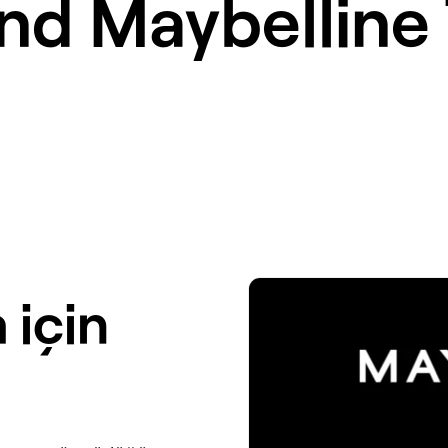
and
Maybelline
 için