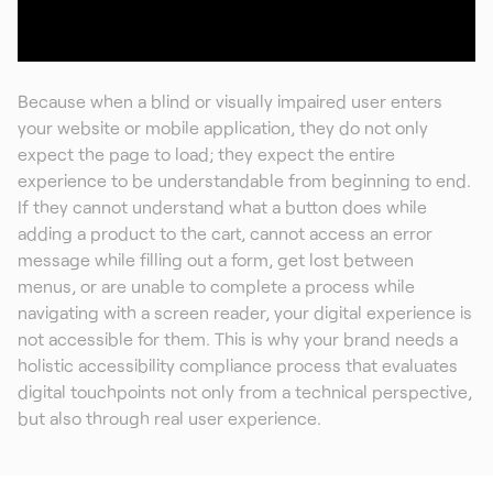
Because when a blind or visually impaired user enters
your website or mobile application, they do not only
expect the page to load; they expect the entire
experience to be understandable from beginning to end.
If they cannot understand what a button does while
adding a product to the cart, cannot access an error
message while filling out a form, get lost between
menus, or are unable to complete a process while
navigating with a screen reader, your digital experience is
not accessible for them. This is why your brand needs a
holistic accessibility compliance process that evaluates
digital touchpoints not only from a technical perspective,
but also through real user experience.