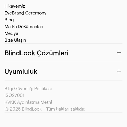
Hikayemiz
EyeBrand Ceremony
Blog
Marka Dökümanları
Medya
Bize Ulaşın
BlindLook Çözümleri
Uyumluluk
Bilgi Güvenliği Politikası
ISO27001
KVKK Aydınlatma Metni
© 2026 BlindLook - Tüm hakları saklıdır.